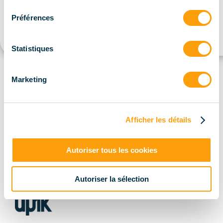
consentement
Préférences
Statistiques
Marketing
Nos certifications et partenariats:
Afficher les détails
flèc
Autoriser tous les cookies
droi
Autoriser la sélection
logo
footer