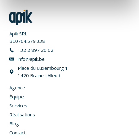
logo
footer
Apik SRL
BE0764.579.338
+32 2 897 20 02
info@apik.be
Place du Luxembourg 1
1420 Braine-l'Alleud
Agence
Équipe
Services
Réalisations
Blog
Contact