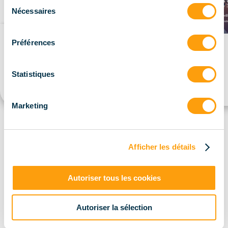
Sélection
Nécessaires
du
consentement
Préférences
Statistiques
Marketing
Afficher les détails
Nos certifications et partenariats:
Autoriser tous les cookies
flèc
Autoriser la sélection
droi